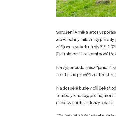
Sdružení Arnika letos uspořádá 
ale všechny milovníky přírody
zářijovou sobotu, tedy 3. 9. 2
jízdu alejemi i loukami podél ře
Na výběr bude trasa “junior”, 
trochu víc prověří zdatnost 
Na dospělé bude v cíli čekat 
tomboly a hudby, pro nejmenší
dílničky, soutěže, kvízy a další.