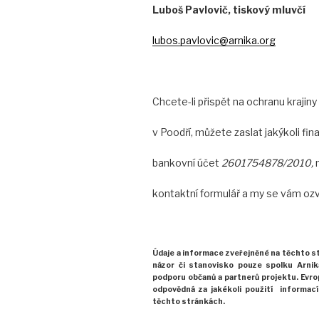
Luboš Pavlovič, tiskový mluvčí
lubos.pavlovic@arnika.org
Chcete-li přispět na ochranu krajiny
v Poodří, můžete zaslat jakýkoli fin
bankovní účet
2601754878/2010,
kontaktní formulář a my se vám o
Údaje a informace zveřejněné na těchto 
názor
či stanovisko pouze spolku Arni
podporu občanů
a partnerů projektu.
Evro
odpovědná za jakékoli
použití
informací
těchto stránkách.