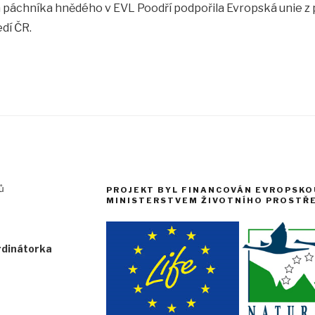
 páchníka hnědého v EVL Poodří podpořila Evropská unie z
dí ČR.
ů
PROJEKT BYL FINANCOVÁN EVROPSKOU
MINISTERSTVEM ŽIVOTNÍHO PROSTŘE
rdinátorka