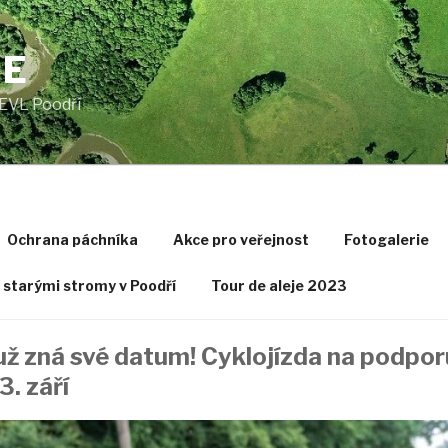
JE
EVL Poodří
Ochrana páchníka
Akce pro veřejnost
Fotogalerie
starými stromy v Poodří
Tour de aleje 2023
už zná své datum! Cyklojízda na podporu
3. září