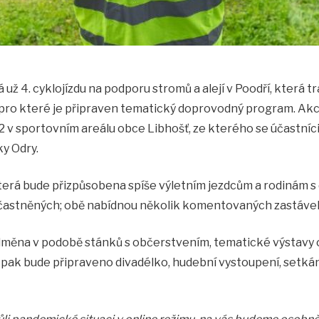
už 4. cyklojízdu na podporu stromů a alejí v Poodří, která tr
, pro které je připraven tematický doprovodný program. Ak
022 v sportovním areálu obce Libhošť, ze kterého se účastní
ky Odry.
která bude přizpůsobena spíše výletním jezdcům a rodinám s d
zúčastněných; obě nabídnou několik komentovaných zastáve
odměna v podobě stánků s občerstvením, tematické výstavy 
 pak bude připraveno divadélko, hudební vystoupení, setkán