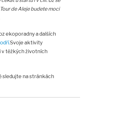
kat u startu i v cíli. Už se
 Tour de Aleje budete moci
.
voz ekoporadny a dalších
dří.
Svoje aktivity
i v těžkých životních
ě sledujte na stránkách