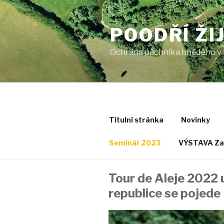
Přejít
k
POODŘÍ ŽI
obsahu
webu
Ochrana páchníka hnědého v 
Titulní stránka
Novinky
Seminář 2023
VÝSTAVA Za 
Tour de Aleje 2022 
republice se pojede 