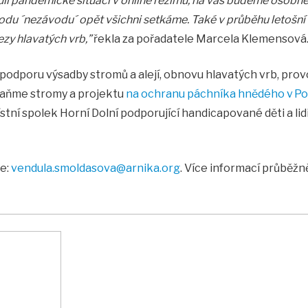
vůli pandemické situaci v online režimu, na vás budeme osobně če
odu ´
nezávodu´
opět všichni setkáme. Také v průběhu letošní
zy hlavatých vrb,”
řekla za pořadatele Marcela
Klemensová
 podporu výsadby stromů a alejí, obnovu hlavatých vrb, pro
raňme stromy a projektu
na ochranu páchníka hnědého v Poo
místní spolek Horní Dolní podporující handicapované děti a lid
e:
vendula.smoldasova@arnika.org
. Více informací průběžn