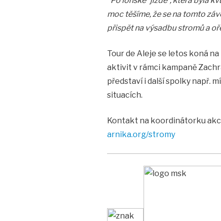
"Po loňské ´jízdě´, která byla k
moc těšíme, že se na tomto záv
přispět na výsadbu stromů a oře
Tour de Aleje se letos koná na
aktivit v rámci kampaně Zach
představí i další spolky např. 
situacích.
Kontakt na koordinátorku akc
arnika.org/stromy