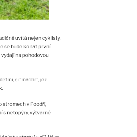
adičně uvítá nejen cyklisty,
ce se bude konat první
ci vydají na pohodovou
ětmi, či “machr”, jež
k.
o stromech v Poodří,
í s netopýry, výtvarné