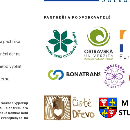
PARTNEŘI A PODPOROVATELÉ
 a páchníka
anční dar na
nebo vyplnit
zveme.
stránkách
vyjadřují
ka -
Centrum pro
pská komise není
 zveřejněných na