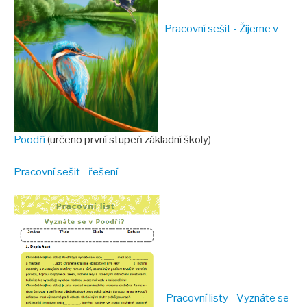
Akce pro veřejnost
Pracovní sešit - Žijeme v
Fotogalerie
Video
Tour de aleje
Ostatní
Poodří
(určeno první stupeň základní školy)
Ke stažení
Informační materiály
Pracovní sešit - řešení
Publikace
Pro školy
Seminář 2023
VÝSTAVA Za starými stromy v Poodří
Tour de aleje 2023
Pracovní listy - Vyznáte se