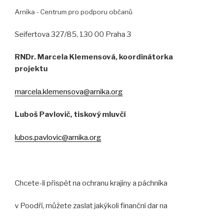
Arnika - Centrum pro podporu občanů
Seifertova 327/85, 130 00 Praha 3
RNDr. Marcela Klemensová, koordinátorka
projektu
marcela.klemensova@arnika.org
Luboš Pavlovič, tiskový mluvčí
lubos.pavlovic@arnika.org
Chcete-li přispět na ochranu krajiny a páchníka
v Poodří, můžete zaslat jakýkoli finanční dar na