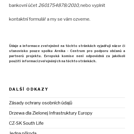
bankovní účet
2601754878/2010,
nebo vyplnit
kontaktní formulář a my se vám ozveme.
Údaje a informace zveřejněné na těchto stránkách
vyjadřují názor
či
stanovisko pouze spolku Arnika -
Centrum pro podporu občanů
a
partnerů projektu.
Evropská komise není odpovědná za jakékoli
použití
informací zveřejněných na těchto stránkách.
DALŠÍ ODKAZY
Zásady ochrany osobních údajů
Drzewa dla Zielonej Infrastruktury Europy
CZ-SK South Life
Jedna příroda