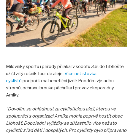
Akce pro veřejnost
Fotogalerie
Video
Tour de aleje
Ostatní
Ke stažení
Milovníky sportu i přírody přilákal v sobotu 3.9. do Libhoště
Informační materiály
už čtvrtý ročník Tour de aleje.
Více než stovka
Publikace
cyklistů
podpořila na benefiční jízdě Poodřím výsadbu
stromů, ochranu brouka páchníka i provoz ekoporadny
Pro školy
Arniky.
Seminář 2023
“Dovolím se ohlédnout za cyklistickou akcí, kterou ve
VÝSTAVA Za starými stromy v Poodří
spolupráci s organizací Arnika mohla poprvé hostit obec
Libhošť. Dopolední vyjížďky se zúčastnilo více než sto
Tour de aleje 2023
cyklistů z řad dětí i dospělých. Pro cyklisty bylo připraveno