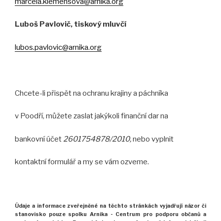
marcela.klemensova@arnika.org
Luboš Pavlovič, tiskový mluvčí
lubos.pavlovic@arnika.org
Chcete-li přispět na ochranu krajiny a páchníka
v Poodří, můžete zaslat jakýkoli finanční dar na
bankovní účet
2601754878/2010,
nebo vyplnit
kontaktní formulář a my se vám ozveme.
Údaje a informace zveřejněné na těchto stránkách
vyjadřují názor
či
stanovisko pouze spolku Arnika -
Centrum pro podporu občanů
a