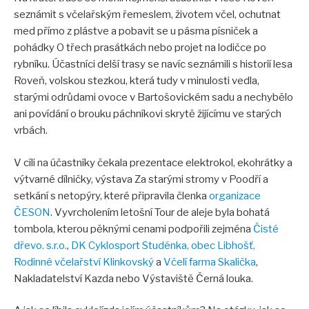
seznámit s včelařským řemeslem, životem včel, ochutnat
med přímo z plástve a pobavit se u pásma písniček a
pohádky O třech prasátkách nebo projet na lodičce po
rybníku. Účastníci delší trasy se navíc seznámili s historií lesa
Roveň, volskou stezkou, která tudy v minulosti vedla,
starými odrůdami ovoce v Bartošovickém sadu a nechybělo
ani povídání o brouku páchníkovi skrytě žijícímu ve starých
vrbách.
V cíli na účastníky čekala prezentace elektrokol, ekohrátky a
výtvarné dílničky, výstava Za starými stromy v Poodří a
setkání s netopýry, které připravila členka
organizace
ČESON
. Vyvrcholením letošní Tour de aleje byla bohatá
tombola, kterou pěknými cenami podpořili zejména
Čisté
dřevo. s.r.o.
,
DK Cyklosport Studénka,
obec Libhošť,
Rodinné včelařství Klinkovský
a
Včelí farma Skalička
,
Nakladatelství Kazda nebo Výstaviště Černá louka.