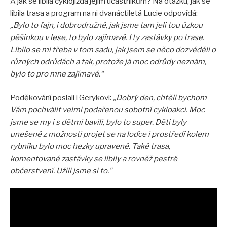
A jak se líbila cyklojízda jejím účastníkům? Na otázku, jak se
líbila trasa a program na ni dvanáctiletá Lucie odpovídá:
„Bylo to fajn, i dobrodružné, jak jsme tam jeli tou úzkou
pěšinkou v lese, to bylo zajímavé. I ty zastávky po trase.
Líbilo se mi třeba v tom sadu, jak jsem se něco dozvěděli o
různých odrůdách a tak, protože já moc odrůdy neznám,
bylo to pro mne zajímavé.“
Poděkování poslali i Gerykovi:
„Dobrý den, chtěli bychom
Vám pochválit velmi podařenou sobotní cykloakci. Moc
jsme se my i s dětmi bavili, bylo to super. Děti byly
unešené z možnosti projet se na loďce i prostředí kolem
rybníku bylo moc hezky upravené. Také trasa,
komentované zastávky se líbily a rovněž pestré
občerstvení. Užili jsme si to."