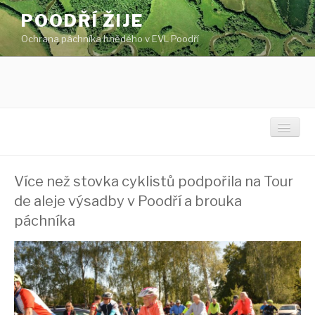
Přejít
POODŘÍ ŽIJE
k
Ochrana páchníka hnědého v EVL Poodří
obsahu
webu
Toggl
Více než stovka cyklistů podpořila na Tour
Titulní stránka
de aleje výsadby v Poodří a brouka
Novinky
páchníka
Ochrana páchníka
Projektové území
Kdo je páchník hnědý?
O projektu