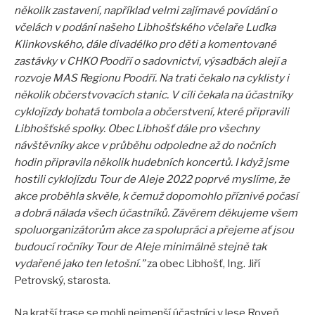
několik zastavení, například velmi zajímavé povídání o
včelách v podání našeho Libhošťského včelaře Luďka
Klinkovského, dále divadélko pro děti a komentované
zastávky v CHKO Poodří o sadovnictví, výsadbách alejí a
rozvoje MAS Regionu Poodří. Na trati čekalo na cyklisty i
několik občerstvovacích stanic. V cíli čekala na účastníky
cyklojízdy bohatá tombola a občerstvení, které připravili
Libhošťské spolky. Obec Libhošť dále pro všechny
návštěvníky akce v průběhu odpoledne až do nočních
hodin připravila několik hudebních koncertů. I když jsme
hostili cyklojízdu Tour de Aleje 2022 poprvé myslíme, že
akce proběhla skvěle, k čemuž dopomohlo příznivé počasí
a dobrá nálada všech účastníků. Závěrem děkujeme všem
spoluorganizátorům akce za spolupráci a přejeme ať jsou
budoucí ročníky Tour de Aleje minimálně stejně tak
vydařené jako ten letošní.”
za obec Libhošť, Ing. Jiří
Petrovský, starosta.
Na kratší trase se mohli nejmenší účastníci v lese Roveň