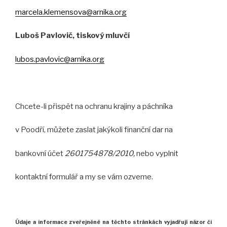
marcela.klemensova@arnika.org
Luboš Pavlovič, tiskový mluvčí
lubos.pavlovic@arnika.org
Chcete-li přispět na ochranu krajiny a páchníka
v Poodří, můžete zaslat jakýkoli finanční dar na
bankovní účet
2601754878/2010,
nebo vyplnit
kontaktní formulář a my se vám ozveme.
Údaje a informace zveřejněné na těchto stránkách
vyjadřují názor
či