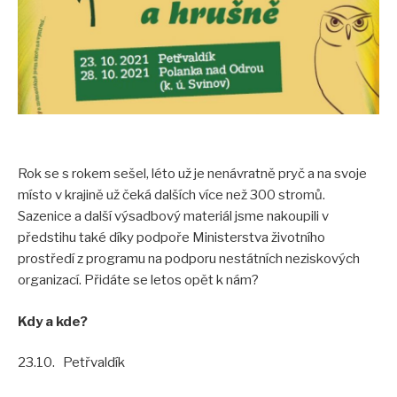
Akce pro veřejnost
Fotogalerie
Video
Tour de aleje
Ostatní
Rok se s rokem sešel, léto už je nenávratně pryč a na svoje
Ke stažení
místo v krajině už čeká dalších více než 300 stromů.
Informační materiály
Sazenice a další výsadbový materiál jsme nakoupili v
předstihu také díky podpoře Ministerstva životního
Publikace
prostředí z programu na podporu nestátních neziskových
Pro školy
organizací. Přidáte se letos opět k nám?
Seminář 2023
Kdy a kde?
VÝSTAVA Za starými stromy v Poodří
23.10. Petřvaldík
Tour de aleje 2023