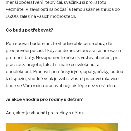
menší občerstvení i teplý čaj, svačinku si pro jistotu
vezměte. V závislosti na počasí a tempu sázíme zhruba do
16:00, záleží na vašich možnostech.
Co budu potřebovat?
Potřebovat budete určitě vhodné oblečení a obuv, dle
předpovědi počasí. I když bude hezké počasí, ranní rosa umí
promočit boty. Nezapomeňte několik vrstev oblečení, při
práci se zahřejete, tak ať si máte co svléknout a
doobléknout. Pracovní pomůcky (rýče, lopaty, nůžky) budou
k dispozici, vhodné však je vzít si vlastní pracovní rukavice,
bude se Vám v nich pracovat nejspíš lépe než v erárních.
Je akce vhodná pro rodiny s dětmi?
Ano, akce je vhodná i pro rodiny s dětmi.