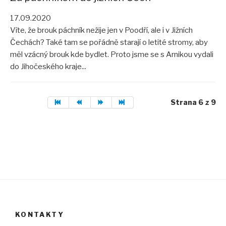
17.09.2020
Víte, že brouk páchník nežije jen v Poodří, ale i v Jižních
Čechách? Také tam se pořádně starají o letité stromy, aby
měl vzácný brouk kde bydlet. Proto jsme se s Arnikou vydali
do Jihočeského kraje...
Strana 6 z 9
KONTAKTY