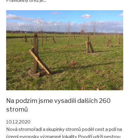
Pravidelný ořez je...
Na podzim jsme vysadili dalších 260
stromů
10.12.2020
Nová stromořadí a skupinky stromů podél cest a polí na
území evropsky významné lokality Poodří udrží pestrou