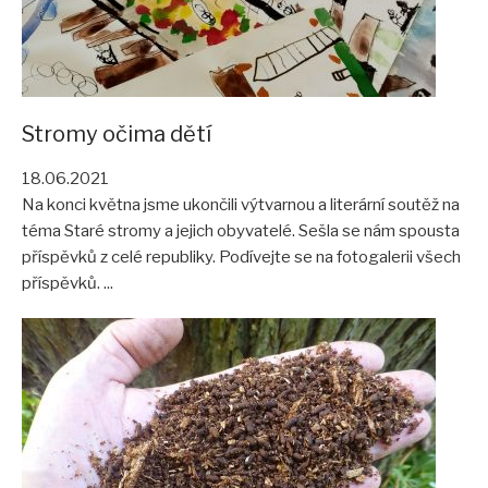
Akce pro veřejnost
Fotogalerie
Video
Stromy očima dětí
Tour de aleje
18.06.2021
Ostatní
Na konci května jsme ukončili výtvarnou a literární soutěž na
Ke stažení
téma Staré stromy a jejich obyvatelé. Sešla se nám spousta
příspěvků z celé republiky. Podívejte se na fotogalerii všech
Informační materiály
příspěvků. ...
Publikace
Pro školy
Seminář 2023
VÝSTAVA Za starými stromy v Poodří
Tour de aleje 2023