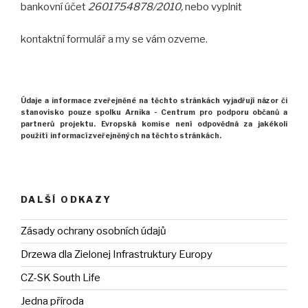
bankovní účet
2601754878/2010,
nebo vyplnit
kontaktní formulář a my se vám ozveme.
Údaje a informace zveřejněné na těchto stránkách
vyjadřují názor
či
stanovisko pouze spolku Arnika -
Centrum pro podporu občanů
a
partnerů projektu.
Evropská komise není odpovědná za jakékoli
použití
informací zveřejněných na těchto stránkách.
DALŠÍ ODKAZY
Zásady ochrany osobních údajů
Drzewa dla Zielonej Infrastruktury Europy
CZ-SK South Life
Jedna příroda